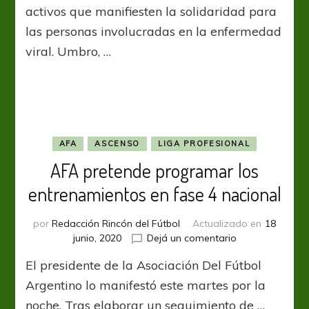
a
activos que manifiesten la solidaridad para
dadores
las personas involucradas en la enfermedad
de
viral. Umbro, …
plasmas
por
el
Covid-
19
AFA
ASCENSO
LIGA PROFESIONAL
AFA pretende programar los
entrenamientos en fase 4 nacional
por
Redacción Rincón del Fútbol
Actualizado en
18
en
junio, 2020
Dejá un comentario
AFA
El presidente de la Asociación Del Fútbol
pretende
programar
Argentino lo manifestó este martes por la
los
noche. Tras elaborar un seguimiento de …