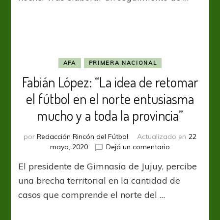
entrenamientos
en
fase
4
nacional
AFA
PRIMERA NACIONAL
Fabián López: “La idea de retomar
el fútbol en el norte entusiasma
mucho y a toda la provincia”
por
Redacción Rincón del Fútbol
Actualizado en
22
en
mayo, 2020
Dejá un comentario
Fabián
El presidente de Gimnasia de Jujuy, percibe
López:
“La
una brecha territorial en la cantidad de
idea
casos que comprende el norte del …
de
retomar
el