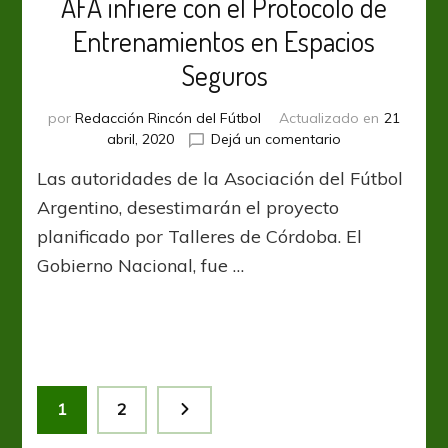
AFA infiere con el Protocolo de
Entrenamientos en Espacios
Seguros
por
Redacción Rincón del Fútbol
Actualizado en
21
en
abril, 2020
Dejá un comentario
AFA
Las autoridades de la Asociación del Fútbol
infiere
con
Argentino, desestimarán el proyecto
el
planificado por Talleres de Córdoba. El
Protocolo
Gobierno Nacional, fue …
de
Entrenamientos
en
Espacios
Seguros
Paginación
Página
Página
1
2
de