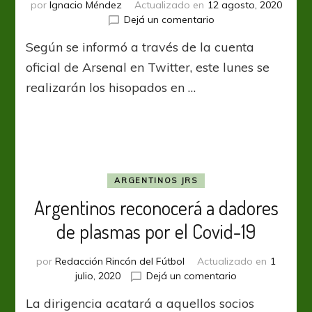
por
Ignacio Méndez
Actualizado en
12 agosto, 2020
en
Dejá un comentario
En
Según se informó a través de la cuenta
Sarandí
ya
oficial de Arsenal en Twitter, este lunes se
está
realizarán los hisopados en …
todo
preparado
para
los
testeos
del
plantel
ARGENTINOS JRS
y
Argentinos reconocerá a dadores
el
cuerpo
de plasmas por el Covid-19
técnico
por
Redacción Rincón del Fútbol
Actualizado en
1
en
julio, 2020
Dejá un comentario
Argentinos
La dirigencia acatará a aquellos socios
reconocerá