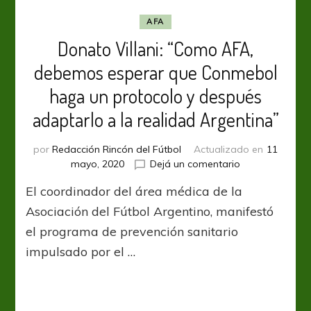
AFA
Donato Villani: “Como AFA,
debemos esperar que Conmebol
haga un protocolo y después
adaptarlo a la realidad Argentina”
por
Redacción Rincón del Fútbol
Actualizado en
11
en
mayo, 2020
Dejá un comentario
Donato
El coordinador del área médica de la
Villani:
“Como
Asociación del Fútbol Argentino, manifestó
AFA,
el programa de prevención sanitario
debemos
impulsado por el …
esperar
que
Conmebol
haga
un