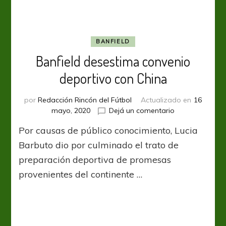
fútbol
en
el
norte
BANFIELD
entusiasma
Banfield desestima convenio
mucho
y
deportivo con China
a
toda
por
Redacción Rincón del Fútbol
Actualizado en
16
la
en
mayo, 2020
Dejá un comentario
provincia”
Banfield
Por causas de público conocimiento, Lucia
desestima
convenio
Barbuto dio por culminado el trato de
deportivo
preparación deportiva de promesas
con
provenientes del continente …
China