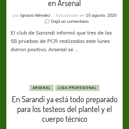
en Arsenal
por
Ignacio Méndez
Actualizado en
15 agosto, 2020
en
Dejá un comentario
Tres
El club de Sarandí informó que tres de las
casos
positivos
58 pruebas de PCR realizadas este lunes
de
dieron positivo. Arsenal se …
COVID-
19
en
Arsenal
ARSENAL
LIGA PROFESIONAL
En Sarandí ya está todo preparado
para los testeos del plantel y el
cuerpo técnico