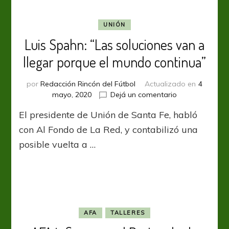
protocolo
y
UNIÓN
después
Luis Spahn: “Las soluciones van a
adaptarlo
a
llegar porque el mundo continua”
la
realidad
por
Redacción Rincón del Fútbol
Actualizado en
4
Argentina”
en
mayo, 2020
Dejá un comentario
Luis
El presidente de Unión de Santa Fe, habló
Spahn:
“Las
con Al Fondo de La Red, y contabilizó una
soluciones
posible vuelta a …
van
a
llegar
porque
el
mundo
continua”
AFA
TALLERES