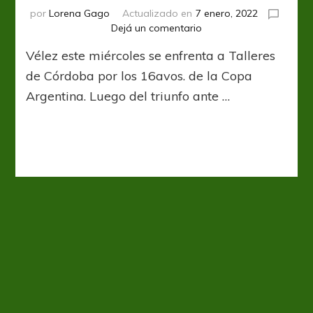
por
Lorena Gago
Actualizado en
7 enero, 2022
en
Dejá un comentario
Pensando
Vélez este miércoles se enfrenta a Talleres
en
Talleres
de Córdoba por los 16avos. de la Copa
Argentina. Luego del triunfo ante …