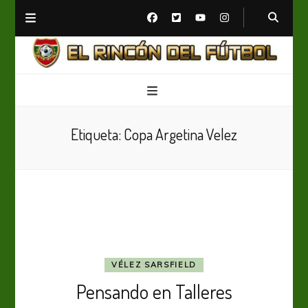
El Rincón del Fútbol
Diario digital de Fútbol
Etiqueta:
Copa Argetina Velez
VÉLEZ SARSFIELD
Pensando en Talleres