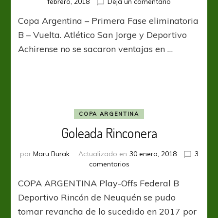
en
febrero, 2018
Dejá un comentario
San
Copa Argentina – Primera Fase eliminatoria
Jorge
defendió
B – Vuelta. Atlético San Jorge y Deportivo
el
Achirense no se sacaron ventajas en …
resultado
de
la
ida
y
pasó
de
COPA ARGENTINA
fase
Goleada Rinconera
por
Maru Burak
Actualizado en
30 enero, 2018
3
en
comentarios
Goleada
COPA ARGENTINA Play-Offs Federal B
Rinconera
Deportivo Rincón de Neuquén se pudo
tomar revancha de lo sucedido en 2017 por