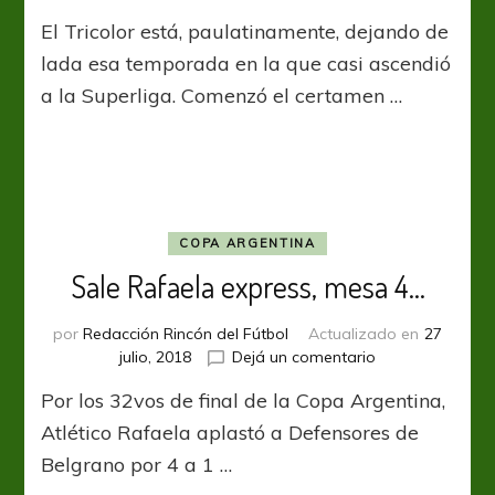
Almagro
El Tricolor está, paulatinamente, dejando de
derrotó
a
lada esa temporada en la que casi ascendió
Cipolletti
a la Superliga. Comenzó el certamen …
y
accedió
a
8vos
de
final
COPA ARGENTINA
Sale Rafaela express, mesa 4…
por
Redacción Rincón del Fútbol
Actualizado en
27
en
julio, 2018
Dejá un comentario
Sale
Por los 32vos de final de la Copa Argentina,
Rafaela
express,
Atlético Rafaela aplastó a Defensores de
mesa
Belgrano por 4 a 1 …
4…