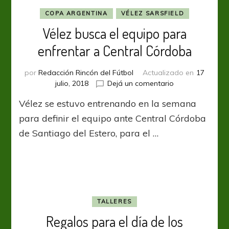
a
River
COPA ARGENTINA
VÉLEZ SARSFIELD
Vélez busca el equipo para
enfrentar a Central Córdoba
por
Redacción Rincón del Fútbol
Actualizado en
17
en
julio, 2018
Dejá un comentario
Vélez
Vélez se estuvo entrenando en la semana
busca
el
para definir el equipo ante Central Córdoba
equipo
de Santiago del Estero, para el …
para
enfrentar
a
Central
Córdoba
TALLERES
Regalos para el día de los