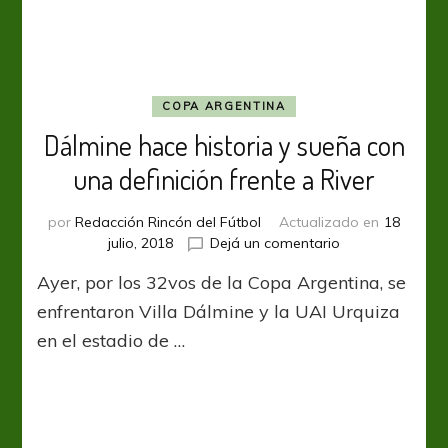
COPA ARGENTINA
Dálmine hace historia y sueña con
una definición frente a River
por
Redacción Rincón del Fútbol
Actualizado en
18
en
julio, 2018
Dejá un comentario
Dálmine
Ayer, por los 32vos de la Copa Argentina, se
hace
historia
enfrentaron Villa Dálmine y la UAI Urquiza
y
en el estadio de …
sueña
con
una
definición
frente