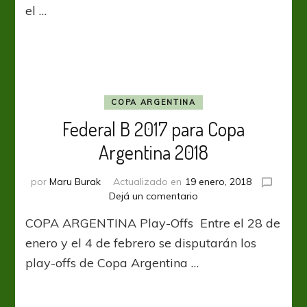
el …
COPA ARGENTINA
Federal B 2017 para Copa
Argentina 2018
por
Maru Burak
Actualizado en
19 enero, 2018
en
Dejá un comentario
Federal
COPA ARGENTINA Play-Offs Entre el 28 de
B
2017
enero y el 4 de febrero se disputarán los
para
play-offs de Copa Argentina …
Copa
Argentina
2018