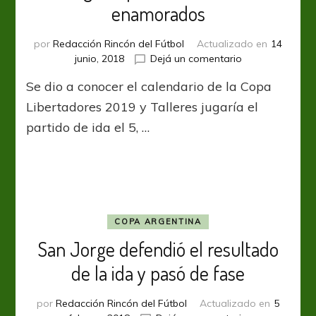
enamorados
por
Redacción Rincón del Fútbol
Actualizado en
14
en
junio, 2018
Dejá un comentario
Regalos
Se dio a conocer el calendario de la Copa
para
el
Libertadores 2019 y Talleres jugaría el
día
partido de ida el 5, …
de
los
enamorados
COPA ARGENTINA
San Jorge defendió el resultado
de la ida y pasó de fase
por
Redacción Rincón del Fútbol
Actualizado en
5