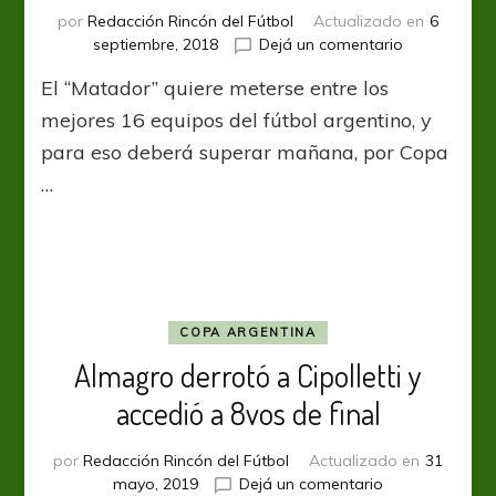
por
Redacción Rincón del Fútbol
Actualizado en
6
en
septiembre, 2018
Dejá un comentario
Se
El “Matador” quiere meterse entre los
sigue
a
mejores 16 equipos del fútbol argentino, y
paso
para eso deberá superar mañana, por Copa
firme
…
COPA ARGENTINA
Almagro derrotó a Cipolletti y
accedió a 8vos de final
por
Redacción Rincón del Fútbol
Actualizado en
31
en
mayo, 2019
Dejá un comentario