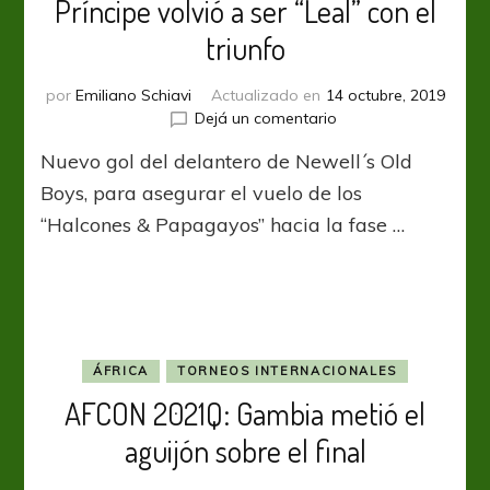
Príncipe volvió a ser “Leal” con el
triunfo
por
Emiliano Schiavi
Actualizado en
14 octubre, 2019
en
Dejá un comentario
AFCON
Nuevo gol del delantero de Newell´s Old
2021Q:
Santo
Boys, para asegurar el vuelo de los
Tomé
“Halcones & Papagayos” hacia la fase …
&
Príncipe
volvió
a
ser
“Leal”
con
ÁFRICA
TORNEOS INTERNACIONALES
el
AFCON 2021Q: Gambia metió el
triunfo
aguijón sobre el final