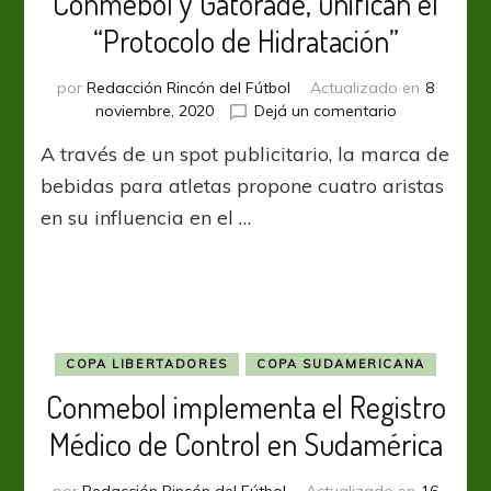
Conmebol y Gatorade, unifican el
“Protocolo de Hidratación”
por
Redacción Rincón del Fútbol
Actualizado en
8
en
noviembre, 2020
Dejá un comentario
Conmebol
A través de un spot publicitario, la marca de
y
Gatorade,
bebidas para atletas propone cuatro aristas
unifican
en su influencia en el …
el
“Protocolo
de
Hidratación”
COPA LIBERTADORES
COPA SUDAMERICANA
Conmebol implementa el Registro
Médico de Control en Sudamérica