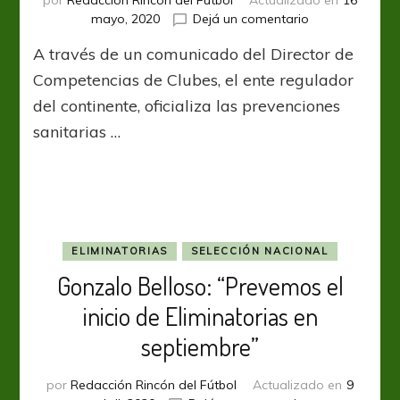
por
Redacción Rincón del Fútbol
Actualizado en
16
en
mayo, 2020
Dejá un comentario
Conmebol
A través de un comunicado del Director de
implementa
el
Competencias de Clubes, el ente regulador
Registro
del continente, oficializa las prevenciones
Médico
sanitarias …
de
Control
en
Sudamérica
ELIMINATORIAS
SELECCIÓN NACIONAL
Gonzalo Belloso: “Prevemos el
inicio de Eliminatorias en
septiembre”
por
Redacción Rincón del Fútbol
Actualizado en
9