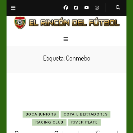
El Rincón del Fútbol
Diario digital de Fútbol
Etiqueta:
Conmebo
BOCA JUNIORS
COPA LIBERTADORES
RACING CLUB
RIVER PLATE