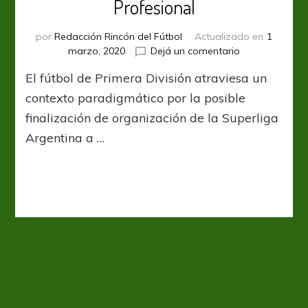
Profesional
por
Redacción Rincón del Fútbol
Actualizado en
1
en
marzo, 2020
Dejá un comentario
El
El fútbol de Primera División atraviesa un
modelo
de
contexto paradigmático por la posible
torneo
finalización de organización de la Superliga
de
Argentina a …
La
Liga
Profesional