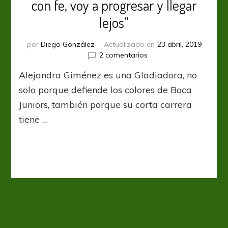
con fe, voy a progresar y llegar
lejos”
por
Diego González
Actualizado en
23 abril, 2019
en
2 comentarios
Alejandra
Alejandra Giménez es una Gladiadora, no
Giménez:
“Miro
solo porque defiende los colores de Boca
al
Juniors, también porque su corta carrera
futuro
tiene …
con
fe,
voy
a
progresar
y
llegar
lejos”