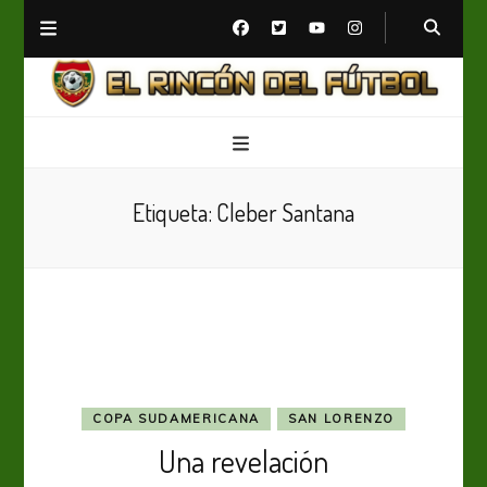
El Rincón del Fútbol
Diario digital de Fútbol
Etiqueta:
Cleber Santana
COPA SUDAMERICANA
SAN LORENZO
Una revelación