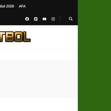
ial 2026
AFA