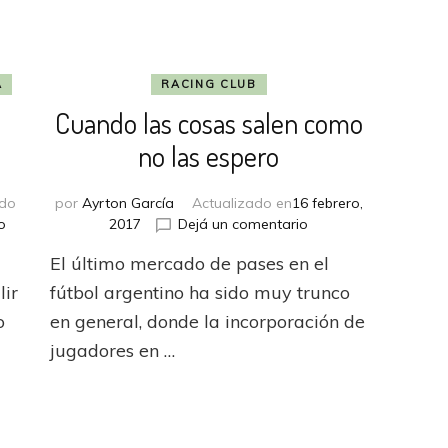
A
RACING CLUB
Cuando las cosas salen como
no las espero
ado
por
Ayrton García
Actualizado en
16 febrero,
en
en
o
2017
Dejá un comentario
#PartidosHistóricos:
Cuando
El último mercado de pases en el
Argentinos
las
y
cosas
lir
fútbol argentino ha sido muy trunco
un
salen
o
en general, donde la incorporación de
milagro
como
jugadores en …
no
las
espero