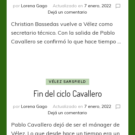
por
Lorena Gago
Actualizado en
7 enero, 2022
en
Dejá un comentario
El
Christian Bassedas vuelve a Vélez como
regreso
de
secretario técnico. Con la salida de Pablo
un
Cavallero se confirmó lo que hace tiempo …
ídolo
VÉLEZ SARSFIELD
Fin del ciclo Cavallero
por
Lorena Gago
Actualizado en
7 enero, 2022
en
Dejá un comentario
Fin
Pablo Cavallero dejó de ser el mánager de
del
ciclo
Vélez. Lo que desde hace un tiempo era un