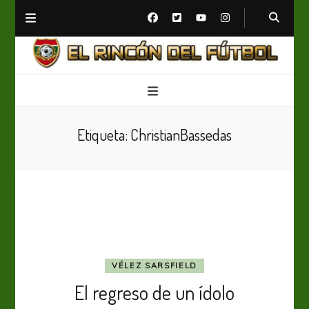
El Rincón del Fútbol
Diario digital de Fútbol
Etiqueta:
ChristianBassedas
VÉLEZ SARSFIELD
El regreso de un ídolo