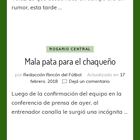
Cavallero
rumor, esta tarde …
ROSARIO CENTRAL
Mala pata para el chaqueño
por
Redacción Rincón del Fútbol
Actualizado en
17
en
febrero, 2018
Dejá un comentario
Mala
Luego de la confirmación del equipo en la
pata
para
conferencia de prensa de ayer, al
el
entrenador canalla le surgió una incógnita …
chaqueño