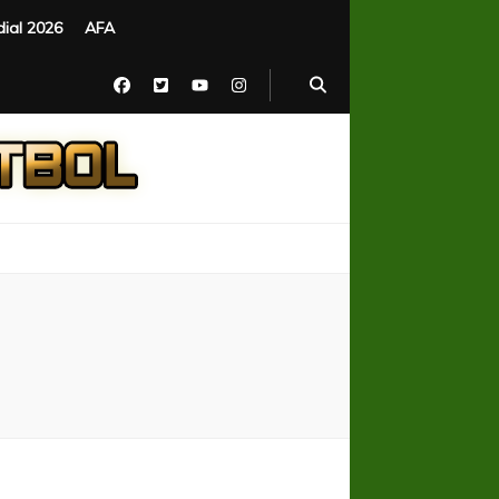
ial 2026
AFA