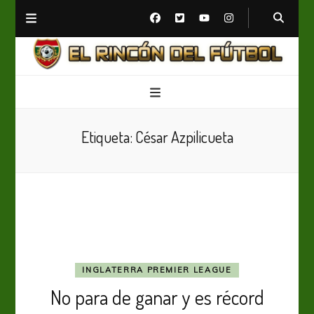
El Rincón del Fútbol
Diario digital de Fútbol
Etiqueta:
César Azpilicueta
INGLATERRA PREMIER LEAGUE
No para de ganar y es récord