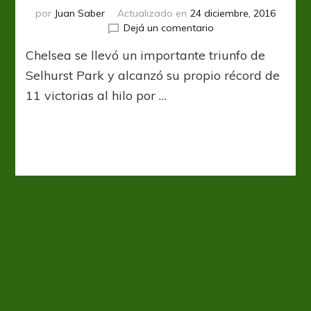
por
Juan Saber
Actualizado en
24 diciembre, 2016
en
Dejá un comentario
No
Chelsea se llevó un importante triunfo de
para
de
Selhurst Park y alcanzó su propio récord de
ganar
11 victorias al hilo por …
y
es
récord