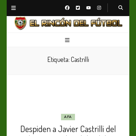
El Rincón del Fútbol
Diario digital de Fútbol
Etiqueta:
Castrilli
AFA
Despiden a Javier Castrilli del