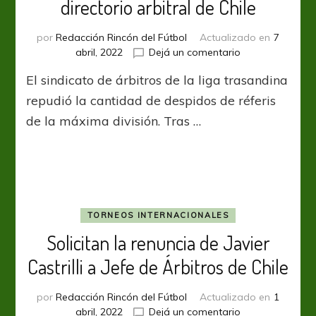
directorio arbitral de Chile
por
Redacción Rincón del Fútbol
Actualizado en
7
en
abril, 2022
Dejá un comentario
Despiden
El sindicato de árbitros de la liga trasandina
a
Javier
repudió la cantidad de despidos de réferis
Castrilli
de la máxima división. Tras …
del
directorio
arbitral
de
Chile
TORNEOS INTERNACIONALES
Solicitan la renuncia de Javier
Castrilli a Jefe de Árbitros de Chile
por
Redacción Rincón del Fútbol
Actualizado en
1
en
abril, 2022
Dejá un comentario