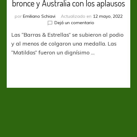
bronce y Australia con los aplausos
por
Emiliano Schiavi
Actualizado en
12 mayo, 2022
en
Dejá un comentario
Estados
Las “Barras & Estrellas” se subieron al podio
Unidos
se
y al menos de colgaron una medalla. Las
quedó
“Matildas” fueron un dignísimo …
con
el
bronce
y
Australia
con
los
aplausos