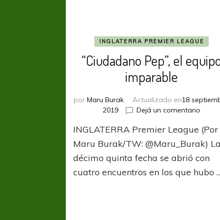
INGLATERRA PREMIER LEAGUE
“Ciudadano Pep”, el equip
imparable
por
Maru Burak
Actualizado en
18 septiemb
en
2019
Dejá un comentario
“Ciud
INGLATERRA Premier League (Por
Pep”,
el
Maru Burak/TW: @Maru_Burak) L
equip
décimo quinta fecha se abrió con
impar
cuatro encuentros en los que hubo 