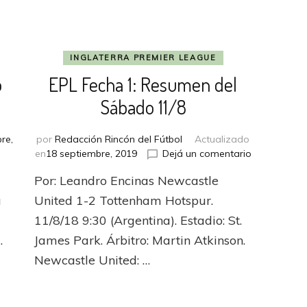
INGLATERRA PREMIER LEAGUE
o
EPL Fecha 1: Resumen del
Sábado 11/8
re,
por
Redacción Rincón del Fútbol
Actualizado
en
en
18 septiembre, 2019
Dejá un comentario
adano
EPL
Por: Leandro Encinas Newcastle
Fecha
1:
a
United 1-2 Tottenham Hotspur.
o
Resumen
11/8/18 9:30 (Argentina). Estadio: St.
able
del
…
James Park. Árbitro: Martin Atkinson.
Sábado
11/8
Newcastle United: …