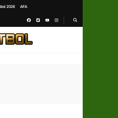
ial 2026
AFA