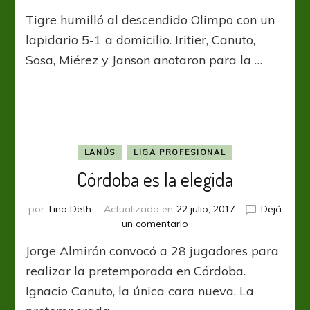
Matador
Tigre humilló al descendido Olimpo con un
sin
piedad
lapidario 5-1 a domicilio. Iritier, Canuto,
Sosa, Miérez y Janson anotaron para la …
LANÚS
LIGA PROFESIONAL
Córdoba es la elegida
por
Tino Deth
Actualizado en
22 julio, 2017
Dejá
en
un comentario
Córdoba
Jorge Almirón convocó a 28 jugadores para
es
la
realizar la pretemporada en Córdoba.
elegida
Ignacio Canuto, la única cara nueva. La