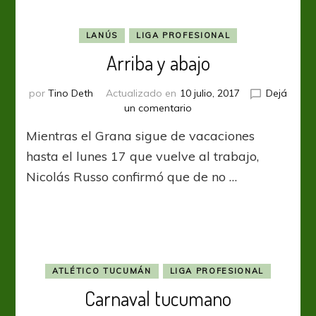
LANÚS
LIGA PROFESIONAL
Arriba y abajo
por
Tino Deth
Actualizado en
10 julio, 2017
Dejá
en
un comentario
Arriba
Mientras el Grana sigue de vacaciones
y
abajo
hasta el lunes 17 que vuelve al trabajo,
Nicolás Russo confirmó que de no …
ATLÉTICO TUCUMÁN
LIGA PROFESIONAL
Carnaval tucumano