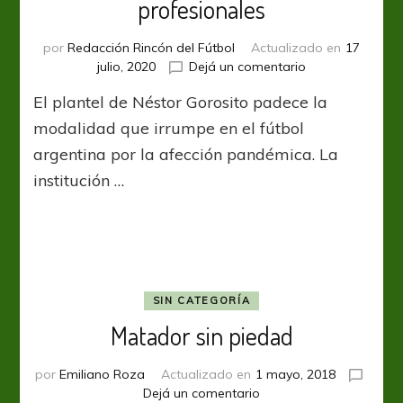
profesionales
por
Redacción Rincón del Fútbol
Actualizado en
17
en
julio, 2020
Dejá un comentario
Tigre
El plantel de Néstor Gorosito padece la
desiste
de
modalidad que irrumpe en el fútbol
ocho
argentina por la afección pandémica. La
futbolistas
institución …
profesionales
SIN CATEGORÍA
Matador sin piedad
por
Emiliano Roza
Actualizado en
1 mayo, 2018
en
Dejá un comentario