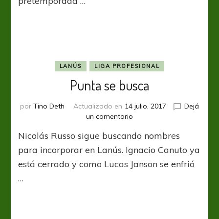
pretemporada …
LANÚS
LIGA PROFESIONAL
Punta se busca
por
Tino Deth
Actualizado en
14 julio, 2017
Dejá
en
un comentario
Punta
Nicolás Russo sigue buscando nombres
se
busca
para incorporar en Lanús. Ignacio Canuto ya
está cerrado y como Lucas Janson se enfrió
…