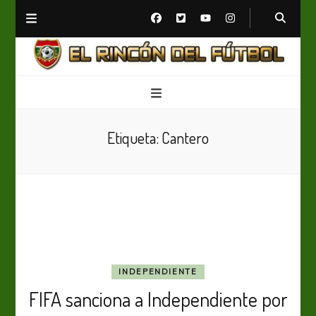
El Rincón del Fútbol
Diario digital de Fútbol
Etiqueta:
Cantero
INDEPENDIENTE
FIFA sanciona a Independiente por