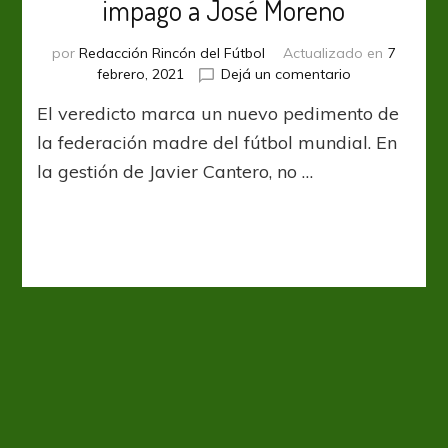
impago a José Moreno
por
Redacción Rincón del Fútbol
Actualizado en
7
en
febrero, 2021
Dejá un comentario
FIFA
El veredicto marca un nuevo pedimento de
sanciona
a
la federación madre del fútbol mundial. En
Independiente
la gestión de Javier Cantero, no …
por
impago
a
José
Moreno