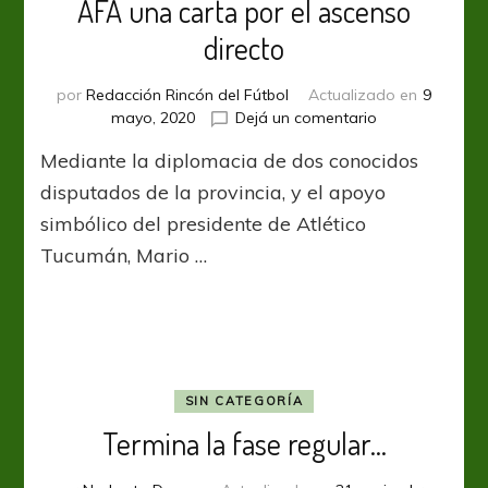
AFA una carta por el ascenso
directo
por
Redacción Rincón del Fútbol
Actualizado en
9
en
mayo, 2020
Dejá un comentario
San
Mediante la diplomacia de dos conocidos
Martin
de
disputados de la provincia, y el apoyo
Tucumán
simbólico del presidente de Atlético
envía
Tucumán, Mario …
a
AFA
una
carta
por
el
ascenso
SIN CATEGORÍA
directo
Termina la fase regular…