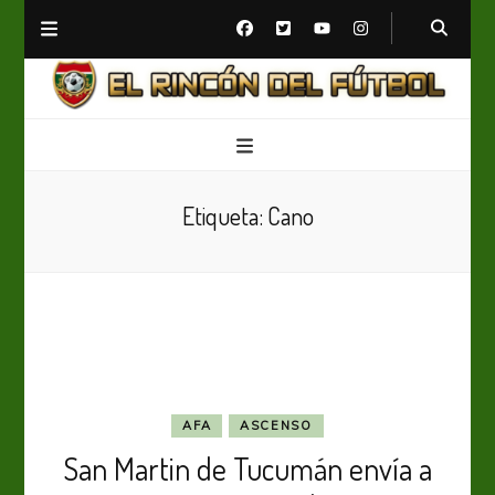
El Rincón del Fútbol
Diario digital de Fútbol
Etiqueta:
Cano
AFA
ASCENSO
San Martin de Tucumán envía a