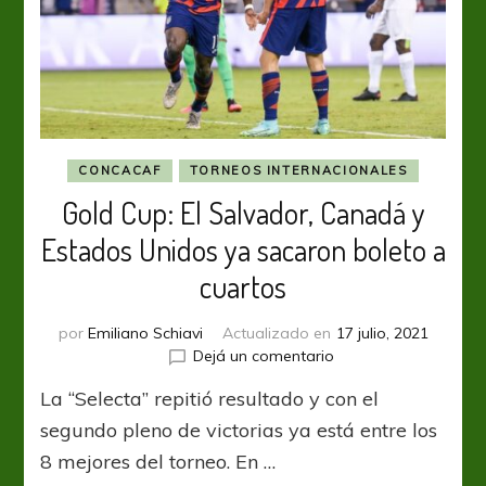
CONCACAF
TORNEOS INTERNACIONALES
Gold Cup: El Salvador, Canadá y
Estados Unidos ya sacaron boleto a
cuartos
por
Emiliano Schiavi
Actualizado en
17 julio, 2021
en
Dejá un comentario
Gold
La “Selecta” repitió resultado y con el
Cup:
El
segundo pleno de victorias ya está entre los
Salvador,
8 mejores del torneo. En …
Canadá