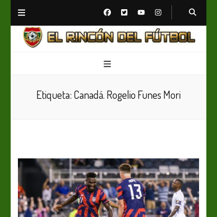
El Rincón del Fútbol
Diario digital de Fútbol
Etiqueta:
Canadá. Rogelio Funes Mori