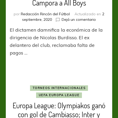
Campora a All Boys
por
Redacción Rincón del Fútbol
Actualizado en
2
en
septiembre, 2020
Dejá un comentario
El
El dictamen damnifica la económica de la
millonario
juicio
dirigencia de Nicolas Burdisso. El ex
de
delantero del club, reclamaba falta de
Javier
pagos …
Campora
a
All
Boys
TORNEOS INTERNACIONALES
UEFA EUROPA LEAGUE
Europa League: Olympiakos ganó
con gol de Cambiasso; Inter y