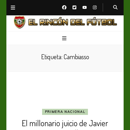
El Rincón del Fútbol
Diario digital de Fútbol
Etiqueta:
Cambiasso
PRIMERA NACIONAL
El millonario juicio de Javier