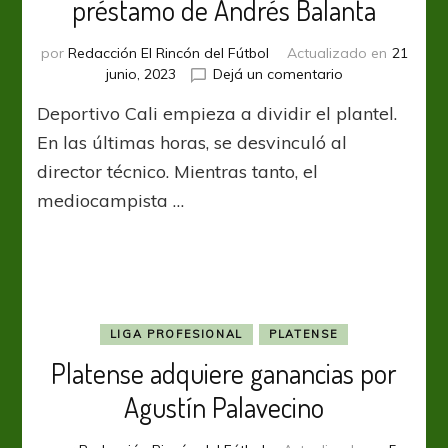
préstamo de Andrés Balanta
por
Redacción El Rincón del Fútbol
Actualizado en
21
en
junio, 2023
Dejá un comentario
Atlético
Deportivo Cali empieza a dividir el plantel.
Tucumán
negocia
En las últimas horas, se desvinculó al
el
director técnico. Mientras tanto, el
préstamo
mediocampista …
de
Andrés
Balanta
LIGA PROFESIONAL
PLATENSE
Platense adquiere ganancias por
Agustín Palavecino