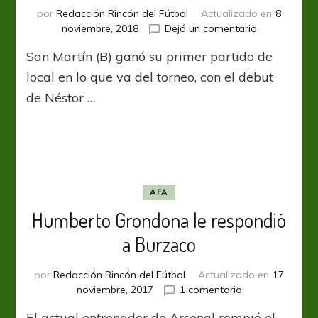
por
Redacción Rincón del Fútbol
Actualizado en
8
en
noviembre, 2018
Dejá un comentario
El
San Martín (B) ganó su primer partido de
gran
David
local en lo que va del torneo, con el debut
de Néstor …
AFA
Humberto Grondona le respondió
a Burzaco
por
Redacción Rincón del Fútbol
Actualizado en
17
en
noviembre, 2017
1 comentario
Humberto
El actual entrenador de Arsenal rompió el