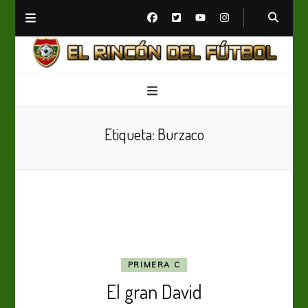
El Rincón del Fútbol
Diario digital de Fútbol
Etiqueta:
Burzaco
PRIMERA C
El gran David