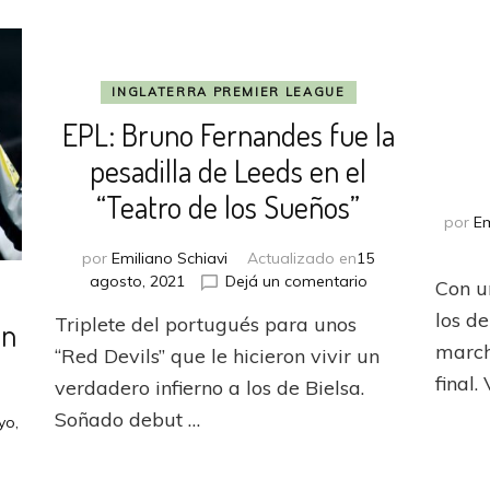
INGLATERRA PREMIER LEAGUE
EPL: Bruno Fernandes fue la
pesadilla de Leeds en el
“Teatro de los Sueños”
por
Em
por
Emiliano Schiavi
Actualizado en
15
en
agosto, 2021
Dejá un comentario
Con u
EPL:
los d
Triplete del portugués para unos
ón
Bruno
Fernandes
march
“Red Devils” que le hicieron vivir un
fue
final.
verdadero infierno a los de Bielsa.
la
Soñado debut …
pesadilla
yo,
de
Leeds
stle
i
en