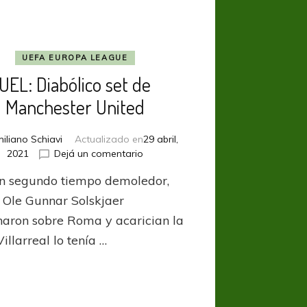
UEFA EUROPA LEAGUE
UEL: Diabólico set de
Manchester United
iliano Schiavi
Actualizado en
29 abril,
en
2021
Dejá un comentario
UEL:
n segundo tiempo demoledor,
Diabólico
set
e Ole Gunnar Solskjaer
de
aron sobre Roma y acarician la
Manchester
 Villarreal lo tenía …
United