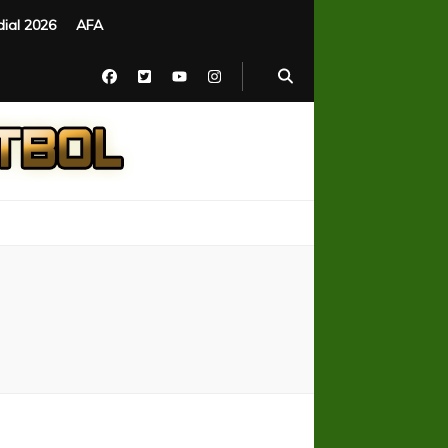
ial 2026
AFA