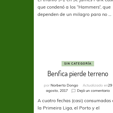
le
dio
que condenó a los “Hammers”, que
un
dependen de un milagro para no …
empu
morta
a
West
Ham
SIN CATEGORÍA
Benfica pierde terreno
por
Norberto Dongo
Actualizado en
29
e
agosto, 2017
Dejá un comentario
B
A cuatro fechas (casi) consumadas
p
t
la Primeira Liga, el Porto y el