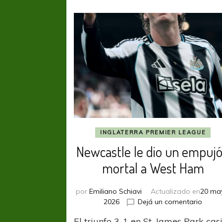
INGLATERRA PREMIER LEAGUE
Newcastle le dio un empuj
mortal a West Ham
por
Emiliano Schiavi
Actualizado en
20 ma
en
2026
Dejá un comentario
Newca
El triunfo 3-1 en St. James Park cas