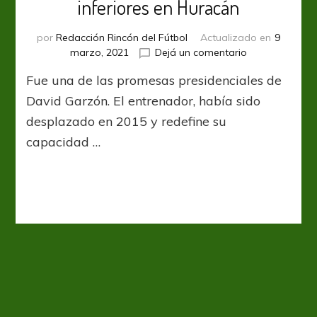
inferiores en Huracán
por
Redacción Rincón del Fútbol
Actualizado en
9
en
marzo, 2021
Dejá un comentario
Gabriel
Fue una de las promesas presidenciales de
Rinaldi
vuelve
David Garzón. El entrenador, había sido
a
desplazado en 2015 y redefine su
dirigir
capacidad …
inferiores
en
Huracán