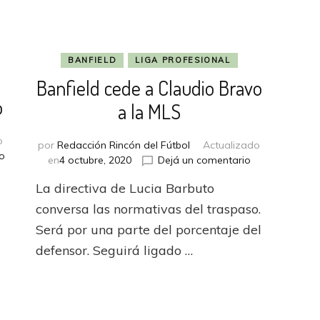
BANFIELD
LIGA PROFESIONAL
Banfield cede a Claudio Bravo
o
a la MLS
o
por
Redacción Rincón del Fútbol
Actualizado
en
o
en
en
4 octubre, 2020
Dejá un comentario
Las
Banfield
ilusiones
La directiva de Lucia Barbuto
cede
de
a
conversa las normativas del traspaso.
Carbonero
Claudio
Será por una parte del porcentaje del
Bravo
defensor. Seguirá ligado …
a
la
MLS