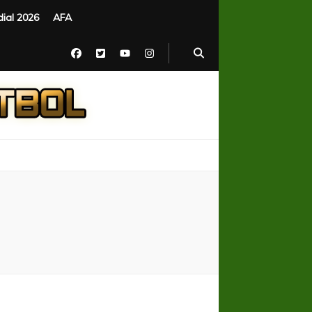
ial 2026
AFA