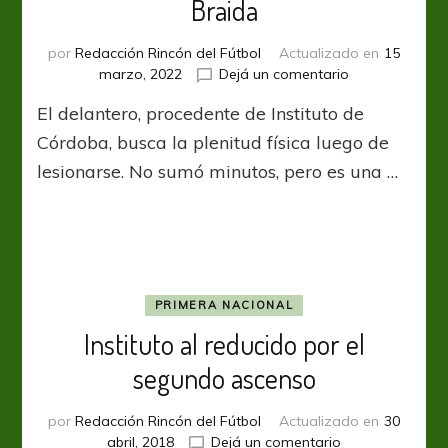
Braida
por
Redacción Rincón del Fútbol
Actualizado en
15
en
marzo, 2022
Dejá un comentario
San
El delantero, procedente de Instituto de
Lorenzo
aguarda
Córdoba, busca la plenitud física luego de
a
lesionarse. No sumó minutos, pero es una …
Malcom
Braida
PRIMERA NACIONAL
Instituto al reducido por el
segundo ascenso
por
Redacción Rincón del Fútbol
Actualizado en
30
en
abril, 2018
Dejá un comentario