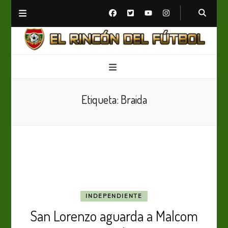
El Rincón del Fútbol
Diario digital de Fútbol
Etiqueta:
Braida
INDEPENDIENTE
San Lorenzo aguarda a Malcom