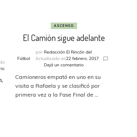
ASCENSO
El Camión sigue adelante
por
Redacción El Rincón del
Fútbol
Actualizado en
22 febrero, 2017
ado
en
Dejá un comentario
en
rio
El
Huracán
Camioneros empató en uno en su
Camión
A
buscará
sigue
visita a Rafaela y se clasificó por
seguir
adelante
soplando
primera vez a la Fase Final de …