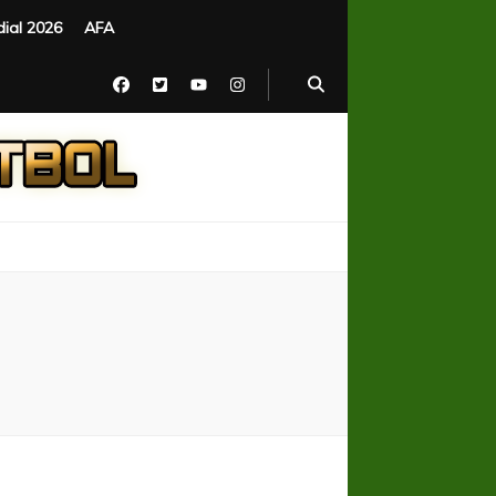
ial 2026
AFA