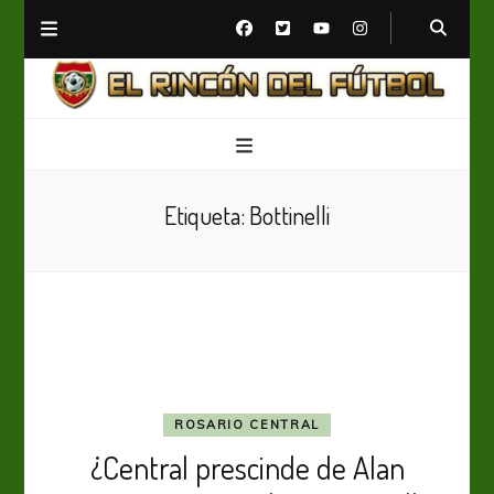
El Rincón del Fútbol
Diario digital de Fútbol
Etiqueta:
Bottinelli
ROSARIO CENTRAL
¿Central prescinde de Alan