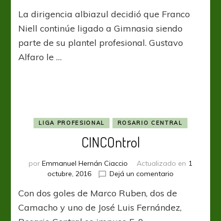
Al
La dirigencia albiazul decidió que Franco
Enano
dejalo…
Niell continúe ligado a Gimnasia siendo
Gustavo
parte de su plantel profesional. Gustavo
Alfaro le …
LIGA PROFESIONAL
ROSARIO CENTRAL
CINCOntrol
por
Emmanuel Hernán Ciaccio
Actualizado en
1
en
octubre, 2016
Dejá un comentario
CINCOntrol
Con dos goles de Marco Ruben, dos de
Camacho y uno de José Luis Fernández,