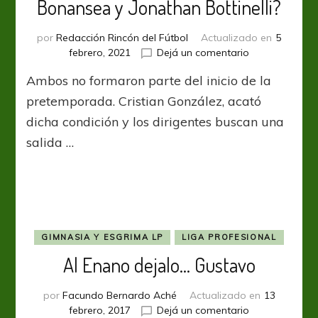
Bonansea y Jonathan Bottinelli?
por
Redacción Rincón del Fútbol
Actualizado en
5
en
febrero, 2021
Dejá un comentario
¿Central
Ambos no formaron parte del inicio de la
prescinde
de
pretemporada. Cristian González, acató
Alan
dicha condición y los dirigentes buscan una
Bonansea
salida …
y
Jonathan
Bottinelli?
GIMNASIA Y ESGRIMA LP
LIGA PROFESIONAL
Al Enano dejalo… Gustavo
por
Facundo Bernardo Aché
Actualizado en
13
en
febrero, 2017
Dejá un comentario