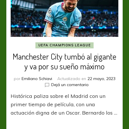
UEFA CHAMPIONS LEAGUE
Manchester City tumbó al gigante
y va por su sueño máximo
por
Emiliano Schiavi
Actualizado en
22 mayo, 2023
en
Dejá un comentario
Manchester
Histórica paliza sobre el Madrid con un
City
tumbó
primer tiempo de película, con una
al
actuación digna de un Oscar. Bernardo los …
gigante
y
va