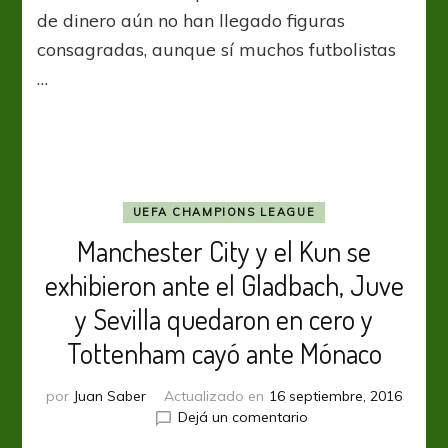
y
de dinero aún no han llegado figuras
las
consagradas, aunque sí muchos futbolistas
promesas
…
UEFA CHAMPIONS LEAGUE
Manchester City y el Kun se
exhibieron ante el Gladbach, Juve
y Sevilla quedaron en cero y
Tottenham cayó ante Mónaco
por
Juan Saber
Actualizado en
16 septiembre, 2016
en
Dejá un comentario
Manchester