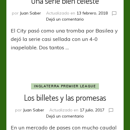
Una serie bien celeste
por
Juan Saber
Actualizado en
13 febrero, 2018
en
Dejá un comentario
Una
El City pasó como una tromba por Basilea y
serie
bien
dejó la serie casi sellada con un 4-0
celeste
inapelable. Dos tantos …
INGLATERRA PREMIER LEAGUE
Los billetes y las promesas
por
Juan Saber
Actualizado en
17 julio, 2017
en
Dejá un comentario
Los
En un mercado de pases con mucho caudal
billetes