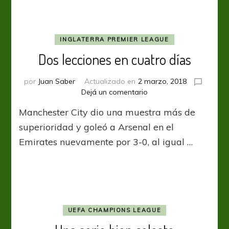
por
su
sueño
máximo
INGLATERRA PREMIER LEAGUE
Dos lecciones en cuatro días
por
Juan Saber
Actualizado en
2 marzo, 2018
en
Dejá un comentario
Dos
Manchester City dio una muestra más de
lecciones
en
superioridad y goleó a Arsenal en el
cuatro
Emirates nuevamente por 3-0, al igual …
días
UEFA CHAMPIONS LEAGUE