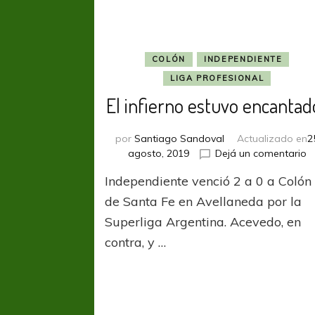
COLÓN
INDEPENDIENTE
LIGA PROFESIONAL
El infierno estuvo encantad
por
Santiago Sandoval
Actualizado en
2
e
agosto, 2019
Dejá un comentario
El
Independiente venció 2 a 0 a Colón
in
e
de Santa Fe en Avellaneda por la
e
Superliga Argentina. Acevedo, en
contra, y …