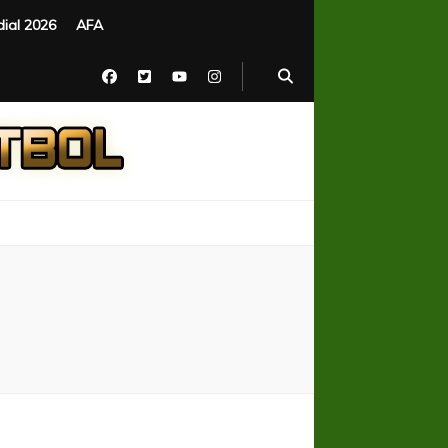
ial 2026
AFA