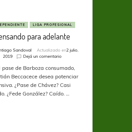
EPENDIENTE
LIGA PROFESIONAL
ensando para adelante
ntiago Sandoval
Actualizado en
2 julio,
en
2019
Dejá un comentario
Pensando
l pase de Barboza consumado,
para
adelante
tián Beccacece desea potenciar
ensiva. ¿Pase de Chávez? Casi
do. ¿Fede González? Caído. …