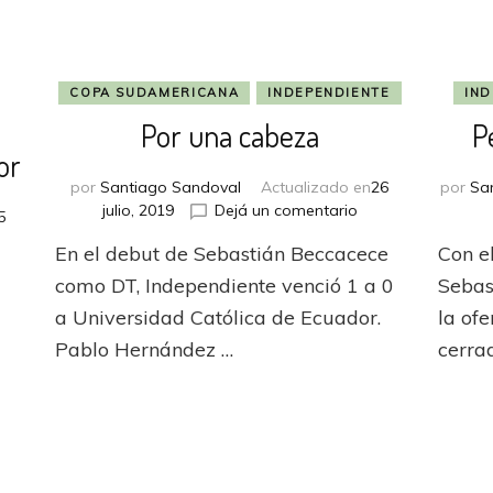
COPA SUDAMERICANA
INDEPENDIENTE
IND
Por una cabeza
P
or
por
Santiago Sandoval
Actualizado en
26
por
Sa
en
julio, 2019
Dejá un comentario
5
Por
n
En el debut de Sebastián Beccacece
Con e
una
cabeza
como DT, Independiente venció 1 a 0
Sebas
fierno
stuvo
a Universidad Católica de Ecuador.
la of
ncantador
Pablo Hernández …
cerra