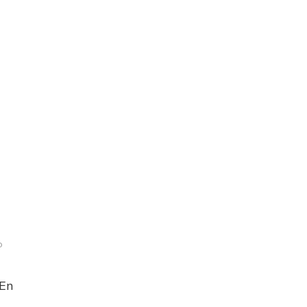
o
rma
 En
ipero