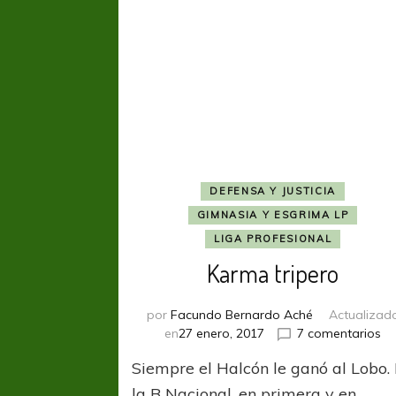
DEFENSA Y JUSTICIA
GIMNASIA Y ESGRIMA LP
LIGA PROFESIONAL
Karma tripero
por
Facundo Bernardo Aché
Actualizad
en
en
27 enero, 2017
7 comentarios
Ka
Siempre el Halcón le ganó al Lobo.
tr
la B Nacional, en primera y en