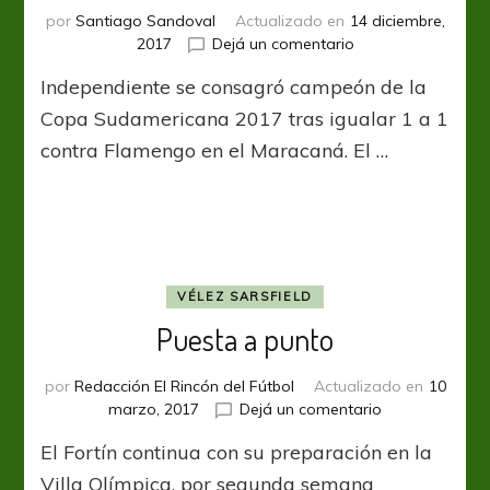
por
Santiago Sandoval
Actualizado en
14 diciembre,
en
2017
Dejá un comentario
Historia
Independiente se consagró campeón de la
viva:
Volvió
Copa Sudamericana 2017 tras igualar 1 a 1
el
contra Flamengo en el Maracaná. El …
Rey
VÉLEZ SARSFIELD
Puesta a punto
por
Redacción El Rincón del Fútbol
Actualizado en
10
en
marzo, 2017
Dejá un comentario
Puesta
El Fortín continua con su preparación en la
a
punto
Villa Olímpica, por segunda semana