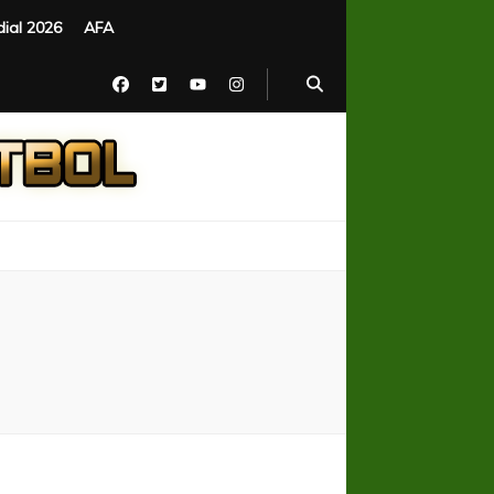
ial 2026
AFA