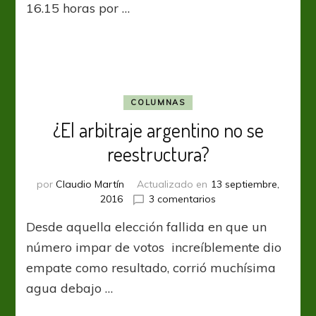
16.15 horas por …
a
Talleres
COLUMNAS
¿El arbitraje argentino no se
reestructura?
por
Claudio Martín
Actualizado en
13 septiembre,
en
2016
3 comentarios
¿El
Desde aquella elección fallida en que un
arbitraje
argentino
número impar de votos increíblemente dio
no
empate como resultado, corrió muchísima
se
agua debajo …
reestructura?