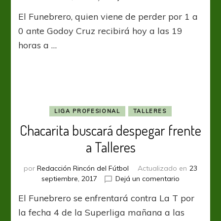
Chacarita
El Funebrero, quien viene de perder por 1 a
quiere
derrumbar
0 ante Godoy Cruz recibirá hoy a las 19
el
horas a …
Fortín
LIGA PROFESIONAL
TALLERES
Chacarita buscará despegar frente
a Talleres
por
Redacción Rincón del Fútbol
Actualizado en
23
en
septiembre, 2017
Dejá un comentario
Chacarita
El Funebrero se enfrentará contra La T por
buscará
despegar
la fecha 4 de la Superliga mañana a las
frente