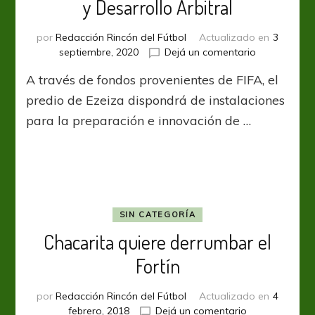
y Desarrollo Arbitral
por
Redacción Rincón del Fútbol
Actualizado en
3
en
septiembre, 2020
Dejá un comentario
AFA
A través de fondos provenientes de FIFA, el
inició
el
predio de Ezeiza dispondrá de instalaciones
Centro
para la preparación e innovación de …
de
Tecnología
y
Desarrollo
Arbitral
SIN CATEGORÍA
Chacarita quiere derrumbar el
Fortín
por
Redacción Rincón del Fútbol
Actualizado en
4
en
febrero, 2018
Dejá un comentario