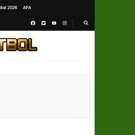
ial 2026
AFA