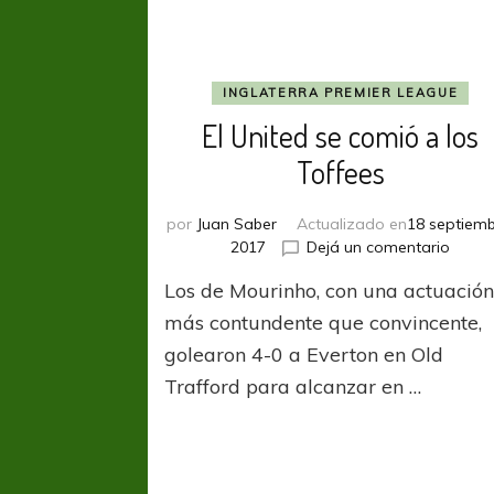
INGLATERRA PREMIER LEAGUE
El United se comió a los
Toffees
por
Juan Saber
Actualizado en
18 septiemb
en
2017
Dejá un comentario
El
Los de Mourinho, con una actuació
Unite
se
más contundente que convincente,
comi
golearon 4-0 a Everton en Old
a
Trafford para alcanzar en …
los
Toffe