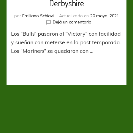
Derbyshire
por
Emiliano Schiavi
Actualizado en
20 mayo, 2021
en
Dejá un comentario
A-
Los “Bulls” pasaron al “Victory” con facilidad
League:
Comandante
y sueñan con meterse en la post temporada.
Derbyshire
Los “Mariners” se quedaron con …