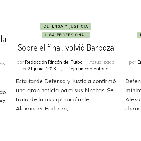
DEFENSA Y JUSTICIA
LIGA PROFESIONAL
da
Sobre el final, volvió Barboza
por
Redacción Rincón del Fútbol
Actualizado
por
E
ado
en
en
21 junio, 2023
Dejá un comentario
en
o
Sobre
Independiente
Esta tarde Defensa y Justicia confirmó
Defen
el
posterga
final,
una gran noticia para sus hinchas. Se
mínim
la
ndo
volvió
ida
trata de la incorporación de
Alexa
rez
Barboza
de
Alexander Barboza, …
chanc
Alexander
Barboza