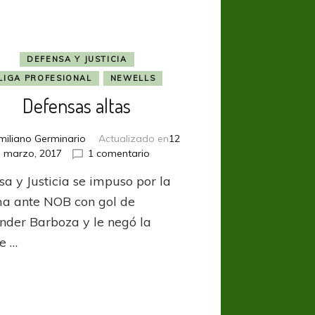
DEFENSA Y JUSTICIA
LIGA PROFESIONAL
NEWELLS
Defensas altas
miliano Germinario
Actualizado en
12
en
marzo, 2017
1 comentario
Defensas
sa y Justicia se impuso por la
altas
a ante NOB con gol de
nder Barboza y le negó la
e …