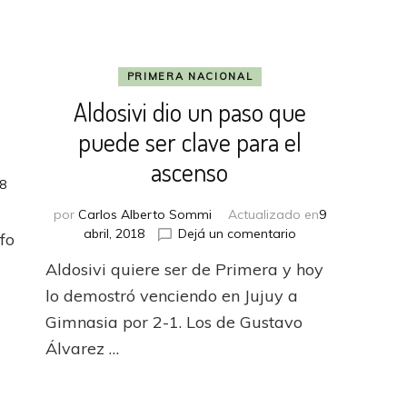
PRIMERA NACIONAL
a
Aldosivi dio un paso que
puede ser clave para el
ascenso
8
por
Carlos Alberto Sommi
Actualizado en
9
ta
en
abril, 2018
Dejá un comentario
fo
Aldosivi
Aldosivi quiere ser de Primera y hoy
dio
un
lo demostró venciendo en Jujuy a
paso
Gimnasia por 2-1. Los de Gustavo
que
Álvarez …
puede
ser
clave
para