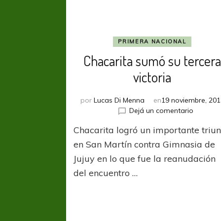
PRIMERA NACIONAL
Chacarita sumó su tercer
victoria
por
Lucas Di Menna
en
19 noviembre, 201
en
Dejá un comentario
Chacari
Chacarita logró un importante triun
sumó
su
en San Martín contra Gimnasia de
tercera
Jujuy en lo que fue la reanudación
victoria
del encuentro …