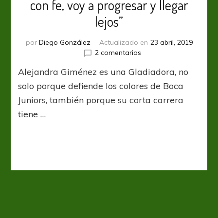
con fe, voy a progresar y llegar
lejos”
por
Diego González
Actualizado en
23 abril, 2019
en
2 comentarios
Alejandra
Alejandra Giménez es una Gladiadora, no
Giménez:
“Miro
solo porque defiende los colores de Boca
al
Juniors, también porque su corta carrera
futuro
tiene …
con
fe,
voy
a
progresar
y
llegar
lejos”