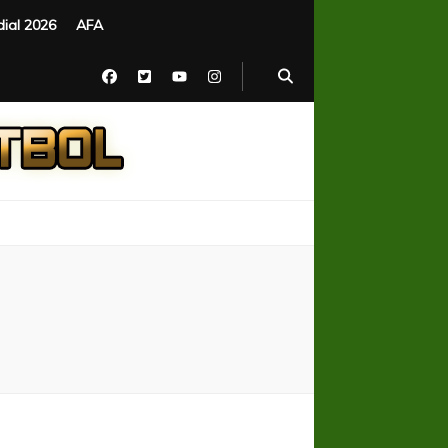
ial 2026
AFA