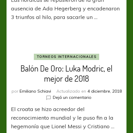
Cup
2019:
ausencia de Ada Hegerberg y encadenaron
Noruega
3 triunfos al hilo, para sacarle un …
consiguió
su
quinta
corona
TORNEOS INTERNACIONALES
Balón De Oro: Luka Modric, el
mejor de 2018
por
Emiliano Schiavi
Actualizado en
4 diciembre, 2018
en
Dejá un comentario
Balón
El croata se hizo acreedor del
De
Oro:
reconocimiento mundial y le puso fin a la
Luka
hegemonía que Lionel Messi y Cristiano …
Modric,