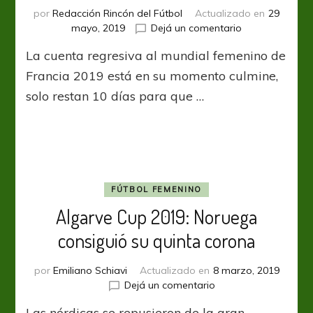
por
Redacción Rincón del Fútbol
Actualizado en
29
en
mayo, 2019
Dejá un comentario
Noruega
La cuenta regresiva al mundial femenino de
y
su
Francia 2019 está en su momento culmine,
gran
solo restan 10 días para que …
ausencia
FÚTBOL FEMENINO
Algarve Cup 2019: Noruega
consiguió su quinta corona
por
Emiliano Schiavi
Actualizado en
8 marzo, 2019
en
Dejá un comentario
Algarve
Las nórdicas se repusieron de la gran