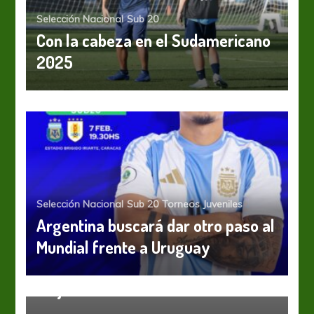
Selección Nacional
Sub 20
Con la cabeza en el Sudamericano
2025
Selección Nacional
Sub 20
Torneos Juveniles
Argentina buscará dar otro paso al
Mundial frente a Uruguay
Sub 20
Torneos Juveniles
U20WC: Uruguay está entre los 8
mejores