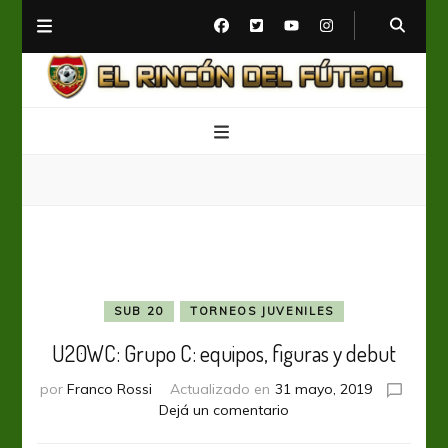
El Rincón del Fútbol
Diario digital de Fútbol
SUB 20
TORNEOS JUVENILES
U20WC: Grupo C: equipos, figuras y debut
por
Franco Rossi
Actualizado en
31 mayo, 2019
en
Dejá un comentario
U20WC: