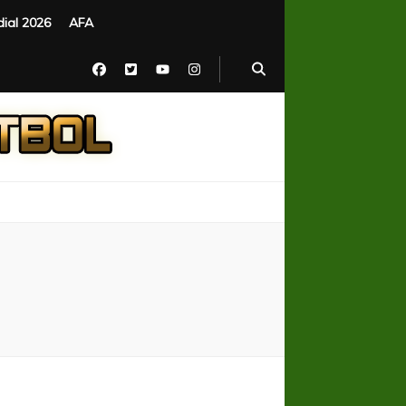
ial 2026
AFA