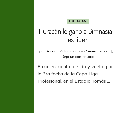
HURACÁN
Huracán le ganó a Gimnasia
es líder
por
Rocio
Actualizado en
7 enero, 2022
en
Dejá un comentario
Huracán
En un encuentro de ida y vuelta po
le
ganó
la 3ra fecha de la Copa Liga
a
Profesional, en el Estadio Tomás …
Gimnasia
y
es
líder