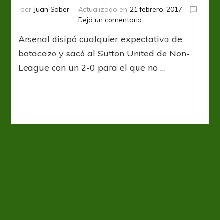
por
Juan Saber
Actualizado en
21 febrero, 2017
en
Dejá un comentario
FA
Arsenal disipó cualquier expectativa de
Cup:
No
batacazo y sacó al Sutton United de Non-
hubo
League con un 2-0 para el que no …
sorpresa