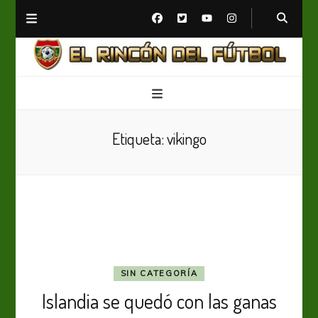
El Rincón del Fútbol
Diario digital de Fútbol
Etiqueta:
vikingo
SIN CATEGORÍA
Islandia se quedó con las ganas