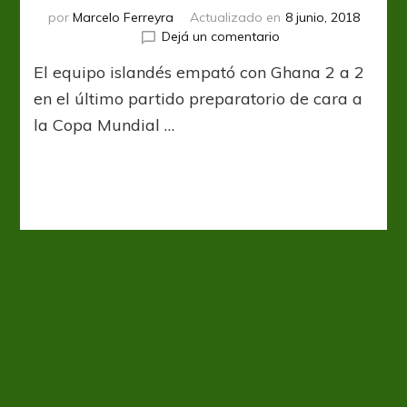
por
Marcelo Ferreyra
Actualizado en
8 junio, 2018
en
Dejá un comentario
Islandia
El equipo islandés empató con Ghana 2 a 2
se
quedó
en el último partido preparatorio de cara a
con
la Copa Mundial …
las
ganas