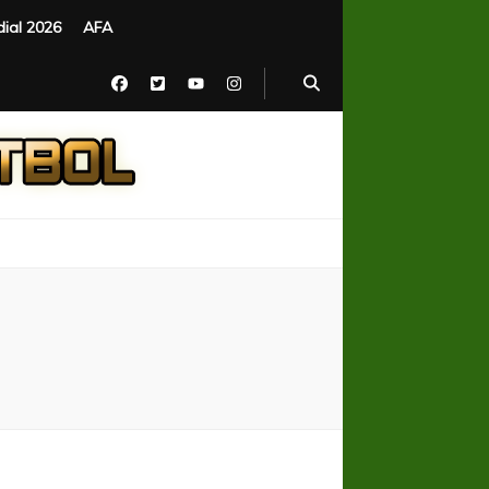
ial 2026
AFA