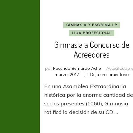
GIMNASIA Y ESGRIMA LP
LIGA PROFESIONAL
Gimnasia a Concurso de
Acreedores
por
Facundo Bernardo Aché
Actualizado 
e
marzo, 2017
Dejá un comentario
G
En una Asamblea Extraordinaria
a
C
histórica por la enorme cantidad d
d
socios presentes (1060), Gimnasia
Ac
ratificó la decisión de su CD …