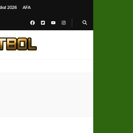
ial 2026
AFA