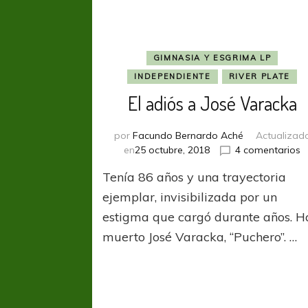
GIMNASIA Y ESGRIMA LP
INDEPENDIENTE
RIVER PLATE
El adiós a José Varacka
por
Facundo Bernardo Aché
Actualizad
e
en
25 octubre, 2018
4 comentarios
El
Tenía 86 años y una trayectoria
a
a
ejemplar, invisibilizada por un
J
estigma que cargó durante años. H
V
muerto José Varacka, “Puchero”. …