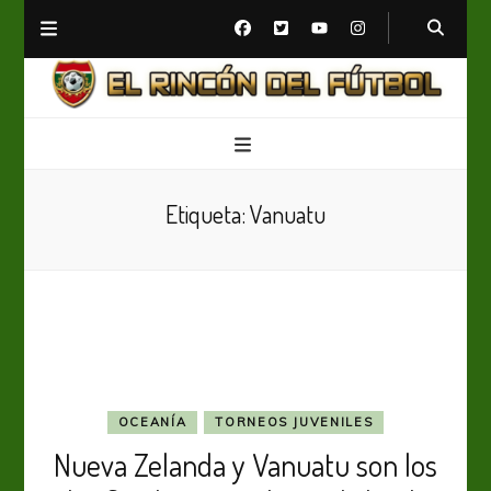
El Rincón del Fútbol
Diario digital de Fútbol
Etiqueta:
Vanuatu
OCEANÍA
TORNEOS JUVENILES
Nueva Zelanda y Vanuatu son los