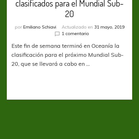
clasificados para el Mundial Sub-
20
por
Emiliano Schiavi
Actualizado en
31 mayo, 2019
en
1 comentario
Nueva
Este fin de semana terminó en Oceanía la
Zelanda
y
clasificación para el próximo Mundial Sub-
Vanuatu
20, que se llevará a cabo en …
son
los
clasificados
para
el
Mundial
Sub-
20