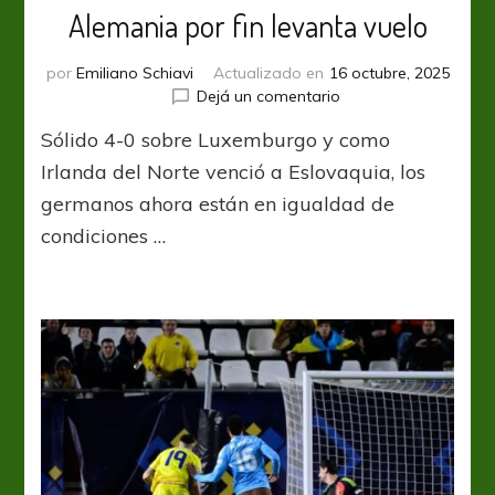
Alemania por fin levanta vuelo
por
Emiliano Schiavi
Actualizado en
16 octubre, 2025
en
Dejá un comentario
Alemania
Sólido 4-0 sobre Luxemburgo y como
por
fin
Irlanda del Norte venció a Eslovaquia, los
levanta
germanos ahora están en igualdad de
vuelo
condiciones …