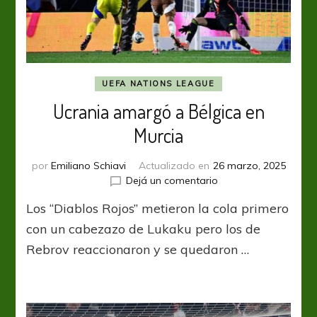
UEFA NATIONS LEAGUE
Ucrania amargó a Bélgica en
Murcia
por
Emiliano Schiavi
Actualizado en
26 marzo, 2025
en
Dejá un comentario
Ucrania
Los “Diablos Rojos” metieron la cola primero
amargó
a
con un cabezazo de Lukaku pero los de
Bélgica
Rebrov reaccionaron y se quedaron …
en
Murcia