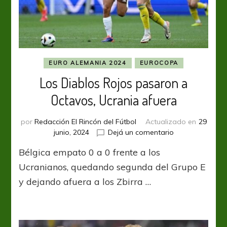
EURO ALEMANIA 2024
EUROCOPA
Los Diablos Rojos pasaron a
Octavos, Ucrania afuera
por
Redacción El Rincón del Fútbol
Actualizado en
29
en
junio, 2024
Dejá un comentario
Los
Bélgica empato 0 a 0 frente a los
Diablos
Rojos
Ucranianos, quedando segunda del Grupo E
pasaron
y dejando afuera a los Zbirra …
a
Octavos,
Ucrania
afuera