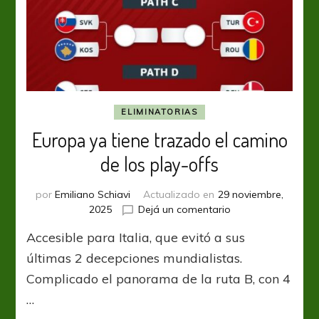
ELIMINATORIAS
Europa ya tiene trazado el camino
de los play-offs
por
Emiliano Schiavi
Actualizado en
29 noviembre,
en
2025
Dejá un comentario
Europa
Accesible para Italia, que evitó a sus
ya
tiene
últimas 2 decepciones mundialistas.
trazado
Complicado el panorama de la ruta B, con 4
el
…
camino
de