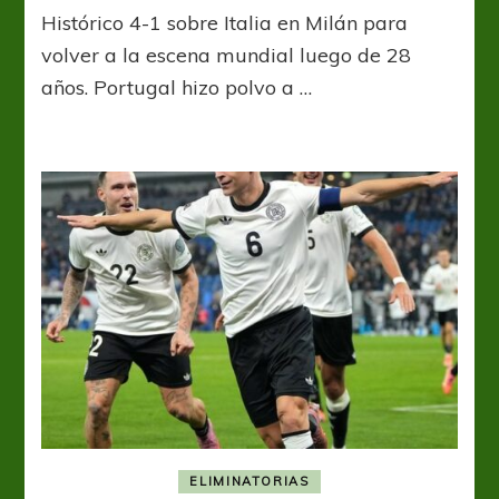
Regreso
Histórico 4-1 sobre Italia en Milán para
con
gloria
volver a la escena mundial luego de 28
para
años. Portugal hizo polvo a …
Noruega
ELIMINATORIAS