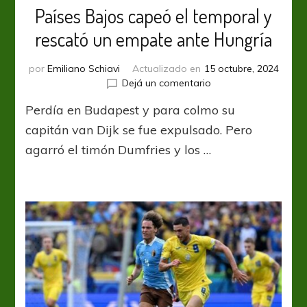
Países Bajos capeó el temporal y
rescató un empate ante Hungría
por
Emiliano Schiavi
Actualizado en
15 octubre, 2024
en
Dejá un comentario
Países
Perdía en Budapest y para colmo su
Bajos
capeó
capitán van Dijk se fue expulsado. Pero
el
agarró el timón Dumfries y los …
temporal
y
rescató
un
empate
ante
Hungría