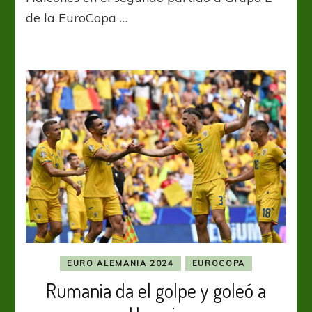
Eslovaquia
de la EuroCopa …
y
tiene
esperanza
de
clasificar
EURO ALEMANIA 2024
EUROCOPA
Rumania da el golpe y goleó a