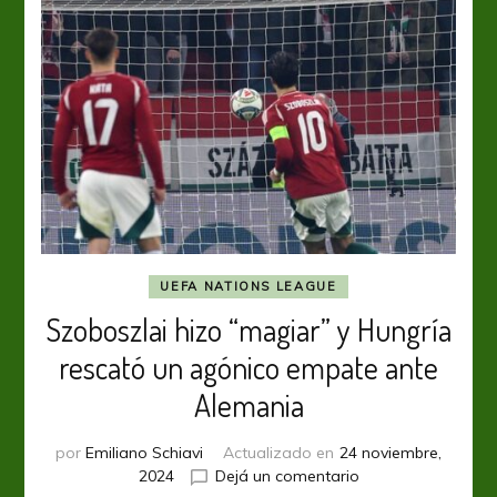
UEFA NATIONS LEAGUE
Szoboszlai hizo “magiar” y Hungría
rescató un agónico empate ante
Alemania
por
Emiliano Schiavi
Actualizado en
24 noviembre,
en
2024
Dejá un comentario