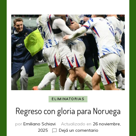
los
play-
offs
ELIMINATORIAS
Regreso con gloria para Noruega
por
Emiliano Schiavi
Actualizado en
26 noviembre,
en
2025
Dejá un comentario