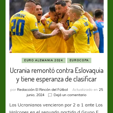
EURO ALEMANIA 2024
EUROCOPA
Ucrania remontó contra Eslovaquia
y tiene esperanza de clasificar
por
Redacción El Rincón del Fútbol
Actualizado en
25
en
junio, 2024
Dejá un comentario
Ucrania
Los Ucranianos vencieron por 2 a 1 ante Los
remontó
contra
Halcones en el segundo partido d Grupo E