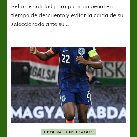
Szoboszlai
Sello de calidad para picar un penal en
hizo
“magiar”
tiempo de descuento y evitar la caída de su
y
seleccionado ante su …
Hungría
rescató
un
agónico
empate
ante
Alemania
UEFA NATIONS LEAGUE