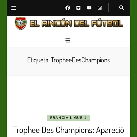
El Rincón del Fútbol
Diario digital de Fútbol
Etiqueta:
TropheeDesChampions
FRANCIA LIGUE 1
Trophee Des Champions: Apareció