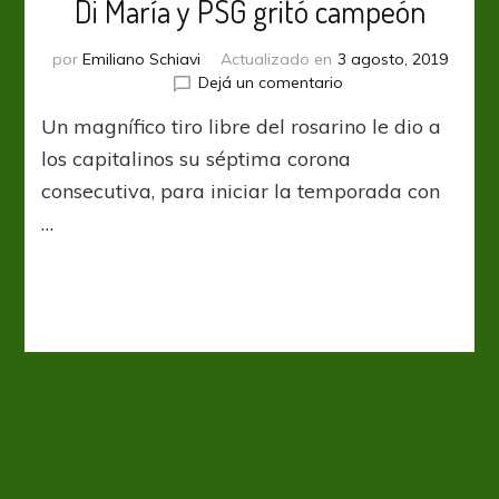
Di María y PSG gritó campeón
por
Emiliano Schiavi
Actualizado en
3 agosto, 2019
en
Dejá un comentario
Trophee
Un magnífico tiro libre del rosarino le dio a
Des
Champions:
los capitalinos su séptima corona
Apareció
consecutiva, para iniciar la temporada con
Di
…
María
y
PSG
gritó
campeón