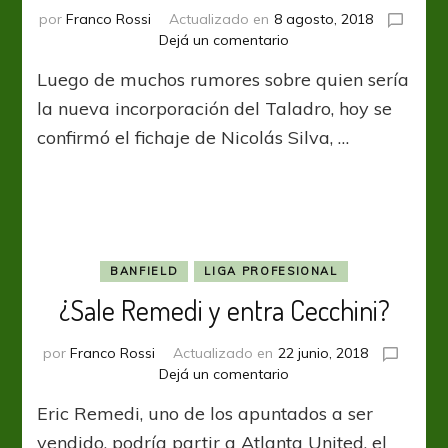
por
Franco Rossi
Actualizado en
8 agosto, 2018
en
Dejá un comentario
No
Luego de muchos rumores sobre quien sería
es
el
la nueva incorporación del Taladro, hoy se
tanque,
confirmó el fichaje de Nicolás Silva, …
pero
Silva
BANFIELD
LIGA PROFESIONAL
¿Sale Remedi y entra Cecchini?
por
Franco Rossi
Actualizado en
22 junio, 2018
en
Dejá un comentario
¿Sale
Eric Remedi, uno de los apuntados a ser
Remedi
y
vendido, podría partir a Atlanta United, el